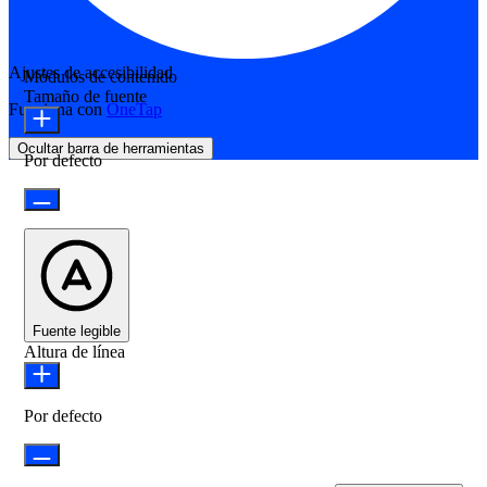
Ajustes de accesibilidad
Módulos de contenido
Tamaño de fuente
Funciona con
OneTap
Ocultar barra de herramientas
Por defecto
Fuente legible
Altura de línea
Por defecto