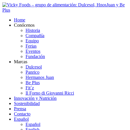
Home
Conócenos
Historia
Compañía
Equipo
Ferias
Eventos
Fundación
Marcas
Dulcesol
Panrico
Hermanos Juan
Be Plus
Fit´z
Il Forno di Giovanni Ricci
Innovación y Nutrición
Sostenibilidad
Prensa
Contacto
Español
Español
English