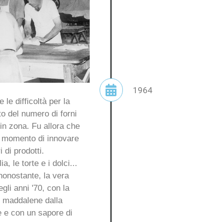
1964
 le difficoltà per la
to del numero di forni
in zona. Fu allora che
l momento di innovare
 di prodotti.
a, le torte e i dolci...
nonostante, la vera
gli anni '70, con la
e maddalene dalla
e e con un sapore di