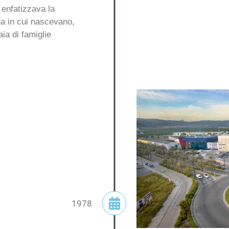
 enfatizzava la
ona in cui nascevano,
aia di famiglie
1978