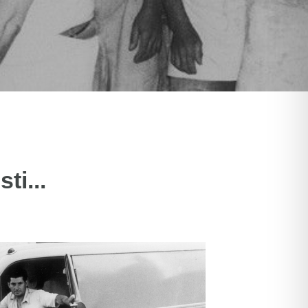
ti...