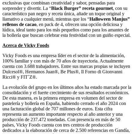
exclusivas que combinan creatividad y sabor, pensadas para
sorprender y divertir. La “
Black Burger” receta gourmet
, con su
característico pan negro y receta única, añade un toque original y
llamativo a cualquier menú, mientras que los “
Halloween Manjus”
rellenos de cacao
, en pack de 4, ofrecen una opción deliciosa y
lúdica, ideal tanto para los más pequeños como para los amantes de
la bollería que buscan celebrar esta festividad con un guiño especial.
Acerca de Vicky Foods
Vicky Foods es una empresa líder en el sector de la alimentación,
100% familiar y con más de 70 años de trayectoria. Actualmente
cuenta con 3.688 trabajadores. Entre sus marcas propias se incluyen
Dulcesol®, Hermanos Juan®, Be Plus®, Il Forno di Gionvanni
Ricci® y FIT´Z®.
La evolución del grupo en los últimos años ha estado marcada por la
consolidación y el fuerte crecimiento de sus resultados económicos.
De esta manera, es la primera empresa en volumen del sector de
pastelería y bollería en España, habiendo cerrado el año 2024 con
una facturación global de 707 millones de euros. Esta cifra
representa un aumento importante respecto al año anterior y una
producción de 237.472 toneladas. Con presencia en más de 50
países, Vicky Foods cuenta con tres centros de producción
dedicados a la elaboración de cerca de 2.500 referencias en Gandía,