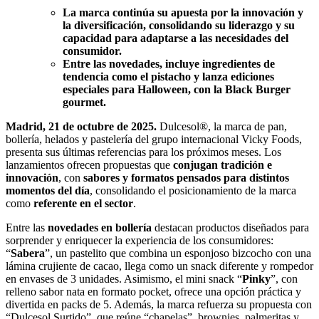
La marca continúa su apuesta por la innovación y
la diversificación, consolidando su liderazgo y su
capacidad para adaptarse a las necesidades del
consumidor.
Entre las novedades, incluye ingredientes de
tendencia como el pistacho y lanza ediciones
especiales para Halloween, con la Black Burger
gourmet.
Madrid, 21 de octubre de 2025.
Dulcesol®, la marca de pan,
bollería, helados y pastelería del grupo internacional Vicky Foods,
presenta sus últimas referencias para los próximos meses. Los
lanzamientos ofrecen propuestas que
conjugan tradición e
innovación
, con
sabores y formatos pensados para distintos
momentos del día
, consolidando el posicionamiento de la marca
como
referente en el sector
.
Entre las
novedades en bollería
destacan productos diseñados para
sorprender y enriquecer la experiencia de los consumidores:
“
Sabera
”, un pastelito que combina un esponjoso bizcocho con una
lámina crujiente de cacao, llega como un snack diferente y rompedor
en envases de 3 unidades. Asimismo, el mini snack “
Pinky
”, con
relleno sabor nata en formato pocket, ofrece una opción práctica y
divertida en packs de 5. Además, la marca refuerza su propuesta con
“Dulcesol Surtido”, que reúne “chapelas”, brownies, palmeritas y