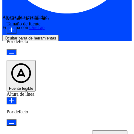
Ajustes de accesibilidad
Módulos de contenido
Tamaño de fuente
Funciona con
OneTap
Ocultar barra de herramientas
Por defecto
Fuente legible
Altura de línea
Por defecto