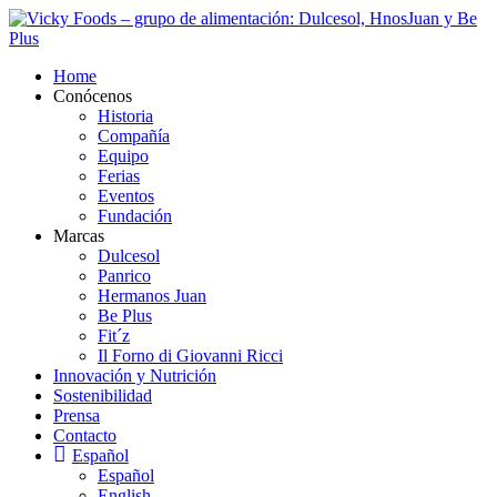
Home
Conócenos
Historia
Compañía
Equipo
Ferias
Eventos
Fundación
Marcas
Dulcesol
Panrico
Hermanos Juan
Be Plus
Fit´z
Il Forno di Giovanni Ricci
Innovación y Nutrición
Sostenibilidad
Prensa
Contacto
Español
Español
English