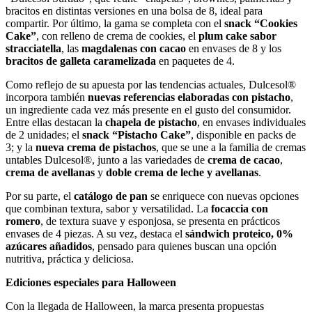
bracitos en distintas versiones en una bolsa de 8, ideal para
compartir. Por último, la gama se completa con el
snack “Cookies
Cake”
, con relleno de crema de cookies, el
plum cake sabor
stracciatella
, las
magdalenas con cacao
en envases de 8 y los
bracitos de galleta caramelizada
en paquetes de 4.
Como reflejo de su apuesta por las tendencias actuales, Dulcesol®
incorpora también
nuevas referencias elaboradas con pistacho
,
un ingrediente cada vez más presente en el gusto del consumidor.
Entre ellas destacan la
chapela de pistacho
, en envases individuales
de 2 unidades; el
snack “Pistacho Cake”
, disponible en packs de
3; y la
nueva crema de pistachos
, que se une a la familia de cremas
untables Dulcesol®, junto a las variedades de
crema de cacao
,
crema de avellanas
y
doble crema de leche y avellanas
.
Por su parte, el
catálogo de pan
se enriquece con nuevas opciones
que combinan textura, sabor y versatilidad. La
focaccia con
romero
, de textura suave y esponjosa, se presenta en prácticos
envases de 4 piezas. A su vez, destaca el
sándwich proteico, 0%
azúcares añadidos
, pensado para quienes buscan una opción
nutritiva, práctica y deliciosa.
Ediciones especiales para Halloween
Con la llegada de Halloween, la marca presenta propuestas