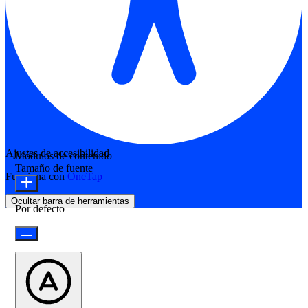
Ajustes de accesibilidad
Módulos de contenido
Tamaño de fuente
Funciona con
OneTap
Ocultar barra de herramientas
Por defecto