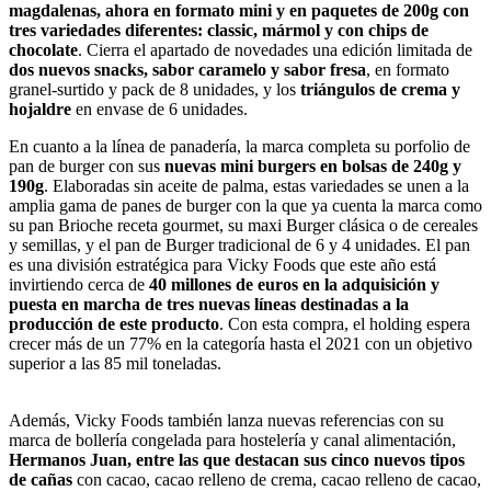
magdalenas, ahora en formato mini y en paquetes de 200g con
tres variedades diferentes: classic, mármol y con chips de
chocolate
. Cierra el apartado de novedades una edición limitada de
dos nuevos snacks, sabor caramelo y sabor fresa
, en formato
granel-surtido y pack de 8 unidades, y los
triángulos de crema y
hojaldre
en envase de 6 unidades.
En cuanto a la línea de panadería, la marca completa su porfolio de
pan de burger con sus
nuevas mini burgers en bolsas de 240g y
190g
. Elaboradas sin aceite de palma, estas variedades se unen a la
amplia gama de panes de burger con la que ya cuenta la marca como
su pan Brioche receta gourmet, su maxi Burger clásica o de cereales
y semillas, y el pan de Burger tradicional de 6 y 4 unidades. El pan
es una división estratégica para Vicky Foods que este año está
invirtiendo cerca de
40 millones de euros en la adquisición y
puesta en marcha de tres nuevas líneas destinadas a la
producción de este producto
. Con esta compra, el holding espera
crecer más de un 77% en la categoría hasta el 2021 con un objetivo
superior a las 85 mil toneladas.
Además, Vicky Foods también lanza nuevas referencias con su
marca de bollería congelada para hostelería y canal alimentación,
Hermanos Juan, entre las que destacan sus cinco nuevos tipos
de cañas
con cacao, cacao relleno de crema, cacao relleno de cacao,