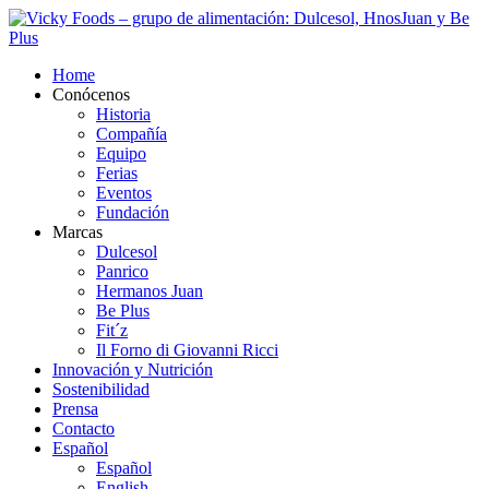
Home
Conócenos
Historia
Compañía
Equipo
Ferias
Eventos
Fundación
Marcas
Dulcesol
Panrico
Hermanos Juan
Be Plus
Fit´z
Il Forno di Giovanni Ricci
Innovación y Nutrición
Sostenibilidad
Prensa
Contacto
Español
Español
English