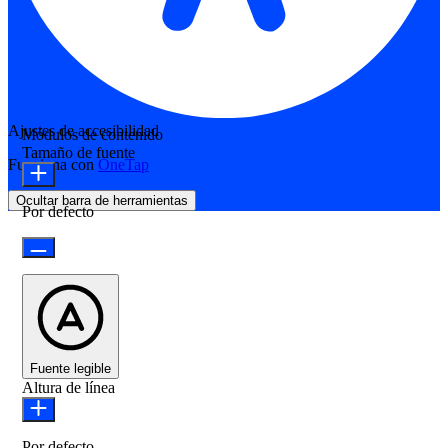
Ajustes de accesibilidad
Módulos de contenido
Tamaño de fuente
Funciona con
OneTap
Ocultar barra de herramientas
Por defecto
Fuente legible
Altura de línea
Por defecto