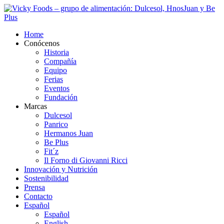
Home
Conócenos
Historia
Compañía
Equipo
Ferias
Eventos
Fundación
Marcas
Dulcesol
Panrico
Hermanos Juan
Be Plus
Fit´z
Il Forno di Giovanni Ricci
Innovación y Nutrición
Sostenibilidad
Prensa
Contacto
Español
Español
English