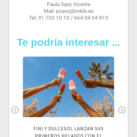
Paula Sanz Vicente
Mail: psanz@tinkle.es
Tel: 91 702 10 10 / 664 04 04 815
Te podría interesar ...
FINI
Pr
Ne
MO
760
ev
xt
UNA
FINI Y DULCESOL LANZAN SUS
N EN
io
PRIMEROS HELADOS CON EL
CIÓN