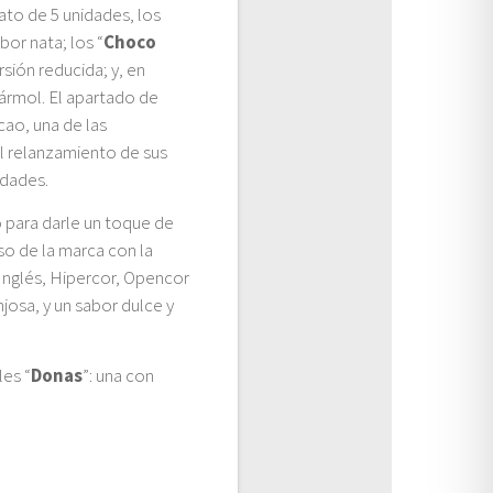
ato de 5 unidades, los
bor nata; los “
Choco
rsión reducida; y, en
mármol. El apartado de
cao, una de las
el relanzamiento de sus
idades.
 para darle un toque de
so de la marca con la
 Inglés, Hipercor, Opencor
josa, y un sabor dulce y
les “
Donas
”: una con