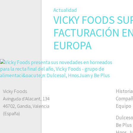
Actualidad
VICKY FOODS SU
FACTURACIÓN EN
EUROPA
Home
C
Vicky Foods
Historia
Avinguda d’Alacant, 134
Compañ
46702, Gandia, Valencia
Equipo
(España)
Dulceso
Be Plus
Hnos. J