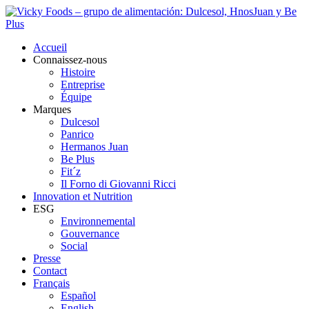
Accueil
Connaissez-nous
Histoire
Entreprise
Équipe
Marques
Dulcesol
Panrico
Hermanos Juan
Be Plus
Fit´z
Il Forno di Giovanni Ricci
Innovation et Nutrition
ESG
Environnemental
Gouvernance
Social
Presse
Contact
Français
Español
English