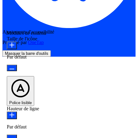
Ajustements d'accessibilité
Modules de contenu
Taille de l'icône
Propulsé par
OneTap
Masquer la barre d'outils
Par défaut
Police lisible
Hauteur de ligne
Par défaut